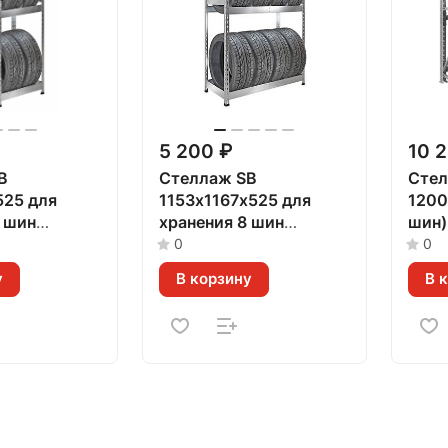
5 200 ₽
10 
B
Стеллаж SB
Стел
525 для
1153х1167х525 для
1200
 шин
хранения 8 шин
шин)
нный)
(оцинкованный)
0
0
у
В корзину
В 